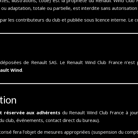
xtes, illustrations, code) est la propriété du Renault Wind Club
u adaptation, totale ou partielle, est interdite sans autorisation 
par les contributeurs du club et publiée sous licence interne. Le c
posées de Renault SAS. Le Renault Wind Club France n’est pas
ault Wind
.
ation
t réservée aux adhérents
du Renault Wind Club France à jour d
 du club, événements, contact direct du bureau).
torisé fera l’objet de mesures appropriées (suspension du compte