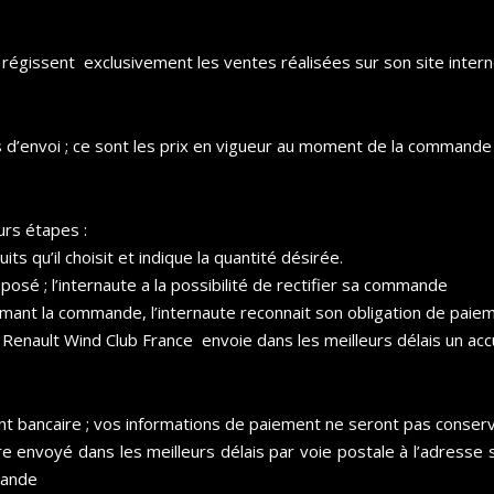
égissent exclusivement les ventes réalisées sur son site interne
 d’envoi ; ce sont les prix en vigueur au moment de la commande qu
rs étapes :
its qu’il choisit et indique la quantité désirée.
posé ; l’internaute a la possibilité de rectifier sa commande
rmant la commande, l’internaute reconnait son obligation de paie
n Renault Wind Club France envoie dans les meilleurs délais un a
ent bancaire ; vos informations de paiement ne seront pas conse
tre envoyé dans les meilleurs délais par voie postale à l’adress
mande