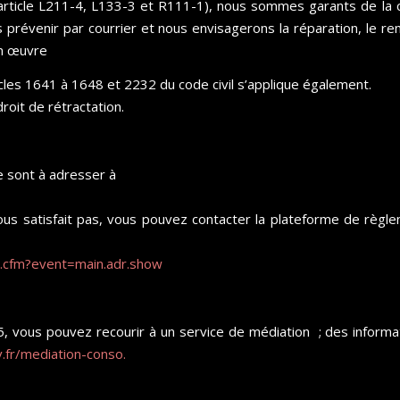
(article L211-4, L133-3 et R111-1), nous sommes garants de l
us prévenir par courrier et nous envisagerons la réparation, le
en œuvre
cles 1641 à 1648 et 2232 du code civil s’applique également.
roit de rétractation.
 sont à adresser à
s satisfait pas, vous pouvez contacter la plateforme de règlem
x.cfm?event=main.adr.show
 vous pouvez recourir à un service de médiation ; des infor
.fr/mediation-conso.